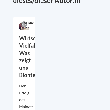
dieses/dieser Autor:in
Studie
Wirtschaftsfaktor
Vielfalt:
Was
zeigt
uns
Biontech?
Der
Erfolg
des
Mainzer