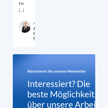
Ein
[…]
Autor:in
Armando
García
Schmidt
27. November 2020
Abonnieren Sie unseren Newsletter
Interessiert? Die
beste Möglichkeit,
über unsere Arbeit