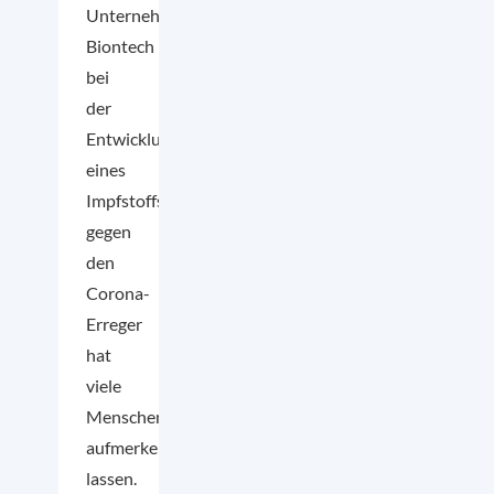
Unternehmens
Biontech
bei
der
Entwicklung
eines
Impfstoffs
gegen
den
Corona-
Erreger
hat
viele
Menschen
aufmerken
lassen.