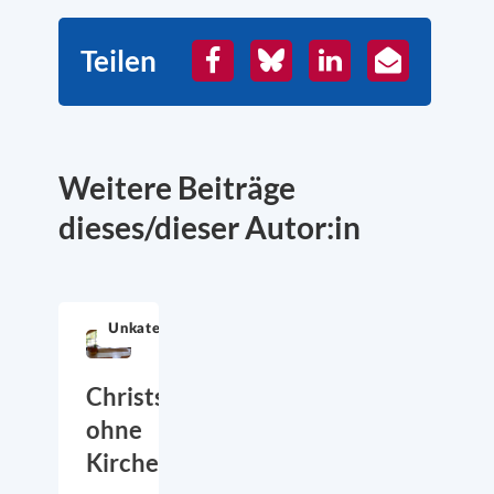
Teilen
Facebook
Bluesky
LinkedIn
E-
Mail
Weitere Beiträge
dieses/dieser Autor:in
Unkategorisiert
Christsein
ohne
Kirche