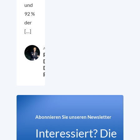
und
92 %
der
[…]
Autor:in
Prof.
Dr.
Detlef
Pollack
18. April 2023
Abonnieren Sie unseren Newsletter
Interessiert? Die