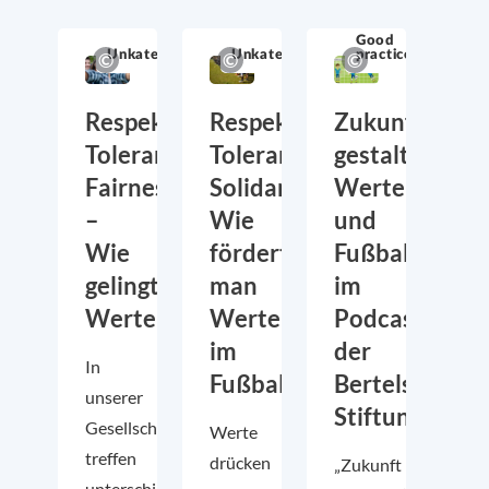
Experteninterview
Good
Unkategorisiert
Unkategorisiert
practice
Respekt,
Respekt,
Zukunft
Toleranz,
Toleranz,
gestalten:
Fairness
Solidarität:
Werte
–
Wie
und
Wie
fördert
Fußball
gelingt
man
im
Wertebildung?
Werte
Podcast
im
der
In
Fußball?
Bertelsmann
unserer
Stiftung
Gesellschaft
Werte
treffen
drücken
„Zukunft
unterschiedliche