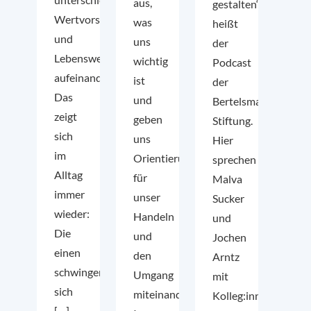
aus,
gestalten“
Wertvorstellungen
was
heißt
und
uns
der
Lebensweisen
wichtig
Podcast
aufeinander.
ist
der
Das
und
Bertelsmann
zeigt
geben
Stiftung.
sich
uns
Hier
im
Orientierung
sprechen
Alltag
für
Malva
immer
unser
Sucker
wieder:
Handeln
und
Die
und
Jochen
einen
den
Arntz
schwingen
Umgang
mit
sich
miteinander.
Kolleg:innen
[…]