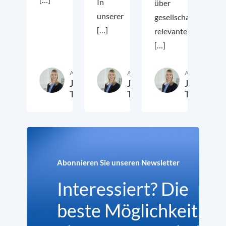
In
über
unserer
gesellschaftlich
[…]
relevante
[…]
Autor:in
Autor:in
Autor:in
Julia
Julia
Julia
Tegeler
Tegeler
Tegeler
17. Januar 2022
5. November 2021
23. Juli
Abonnieren Sie unseren Newsletter
Interessiert? Die
beste Möglichkeit,