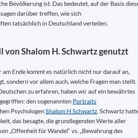
he Bevölkerung ist. Das bedeutet, auf der Basis dies
sagen darüber treffen, wie sich
ten tatsächlich in Deutschland verteilen.
l von
Shalo
m H.
Schwartz genutzt
r am Ende kommt es natürlich nicht nur darauf an,
t, sondern vor allem auch, welche Fragen man stellt.
eutschen zu erfahren, haben wir auf ein bewährtes
gegriffen: den sogenannten
Portraits
schen Psychologen
Shalom
H
Schwartz
. Schwart
z
hatt
kelt, das besagte, die grundlegenden Werte aller
en „Offenheit für Wandel“ vs. „Bewahrung des