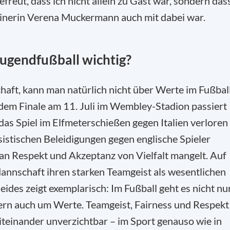
reut, dass ich nicht allein zu Gast war, sondern das
inerin Verena Muckermann auch mit dabei war.
ugendfußball wichtig?
haft, kann man natürlich nicht über Werte im Fußbal
dem Finale am 11. Juli im Wembley-Stadion passiert
das Spiel im Elfmeterschießen gegen Italien verloren
ssistischen Beleidigungen gegen englische Spieler
 an Respekt und Akzeptanz von Vielfalt mangelt. Auf
Mannschaft ihren starken Teamgeist als wesentlichen
eides zeigt exemplarisch: Im Fußball geht es nicht nu
ern auch um Werte. Teamgeist, Fairness und Respekt
iteinander unverzichtbar – im Sport genauso wie in