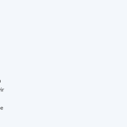
n
ir
le