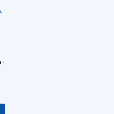
fe
te