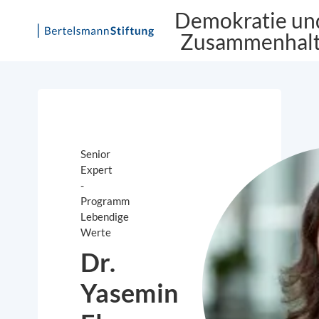
Demokratie un
Zusammenhal
Skip
to
content
Senior
Expert
-
Programm
Lebendige
Werte
Dr.
Yasemin