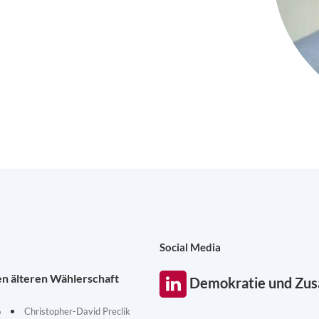
Social Media
en älteren Wählerschaft
Demokratie und Zu
6
Christopher-David Preclik