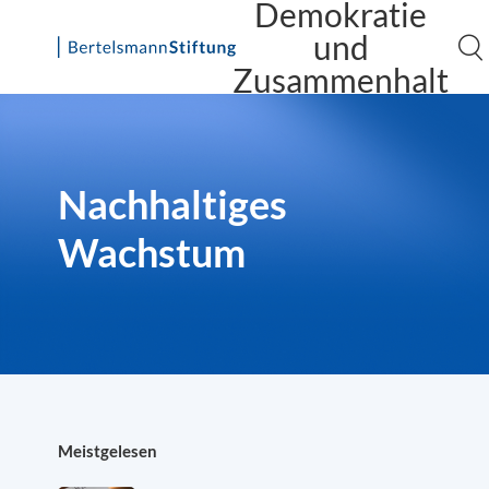
Demokratie
und
Zusammenhalt
Skip
to
content
Nachhaltiges
Wachstum
Meistgelesen