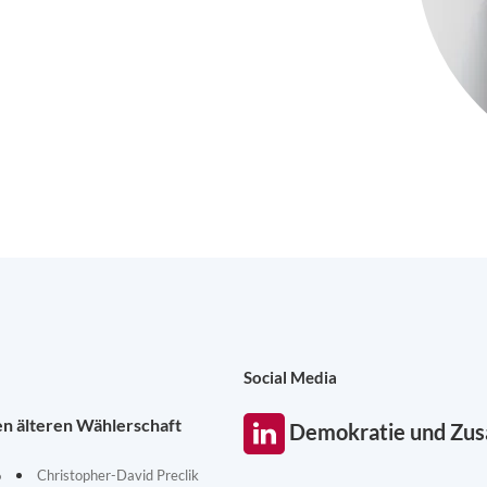
Social Media
en älteren Wählerschaft
Demokratie und Zu
6
Christopher-David Preclik