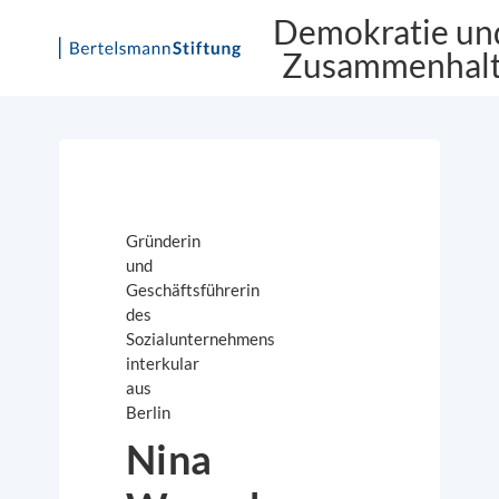
Demokratie un
Zusammenhal
Skip
to
content
Gründerin
und
Geschäftsführerin
des
Sozialunternehmens
interkular
aus
Berlin
Nina