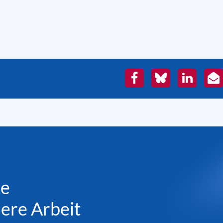
Facebook
Bluesky
LinkedIn
E-
Mai
te
sere Arbeit