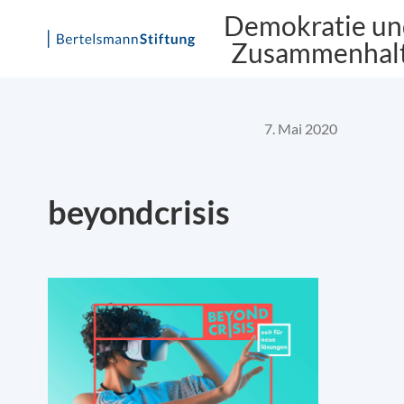
Demokratie un
Zusammenhal
Skip
to
content
7. Mai 2020
beyondcrisis