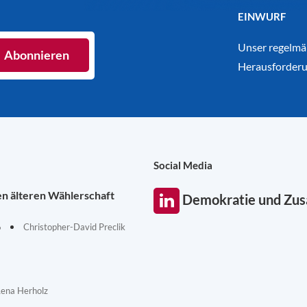
EINWURF
Unser regelmäß
Herausforderu
Social Media
en älteren Wählerschaft
Demokratie und Zu
6
Christopher-David Preclik
Lena Herholz