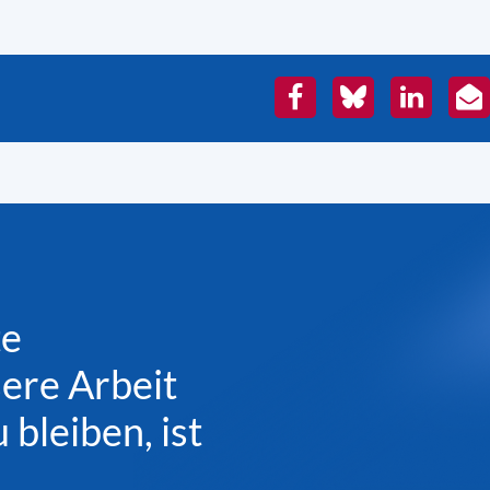
Facebook
Bluesky
LinkedIn
E-
Mai
te
sere Arbeit
bleiben, ist