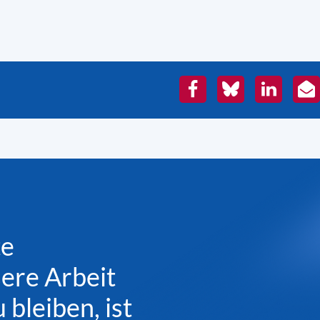
Facebook
Bluesky
LinkedIn
E-
Mai
te
sere Arbeit
bleiben, ist