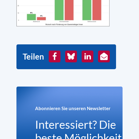
Teilen
Facebook
Bluesky
LinkedIn
E-
Mail
Abonnieren Sie unseren Newsletter
Interessiert? Die
beste Möglichkeit,