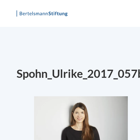
Skip
to
content
Spohn_Ulrike_2017_057b