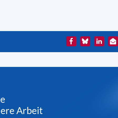
Facebook
Bluesky
LinkedIn
E-
Mai
te
sere Arbeit