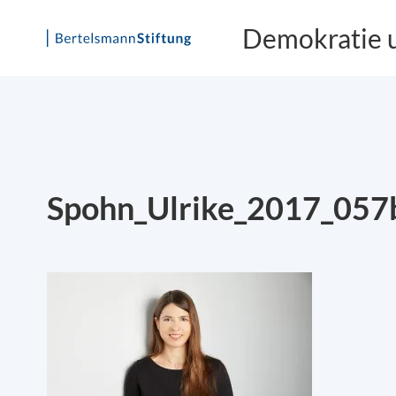
Demokratie 
Skip
to
content
Spohn_Ulrike_2017_057b