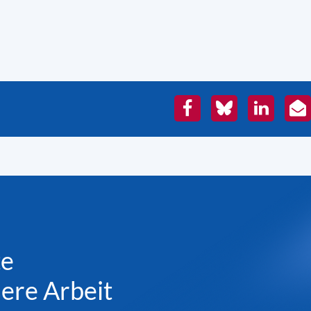
Facebook
Bluesky
LinkedIn
E-
Mai
te
sere Arbeit