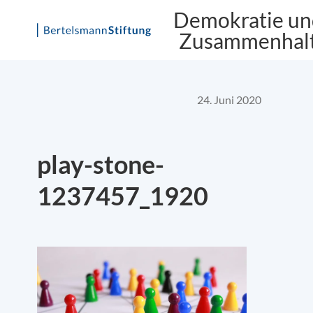
Demokratie un
Zusammenhal
Skip
to
content
24. Juni 2020
play-stone-
1237457_1920