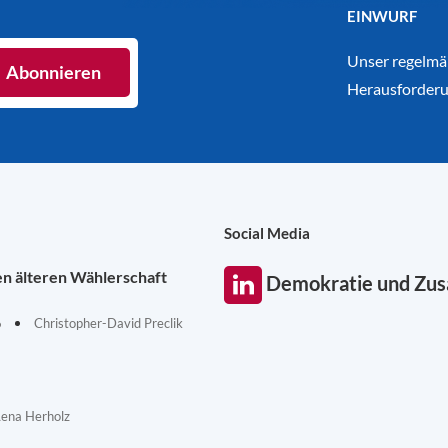
EINWURF
Unser regelmäß
Herausforderu
Social Media
en älteren Wählerschaft
Demokratie und Zu
6
Christopher-David Preclik
Lena Herholz