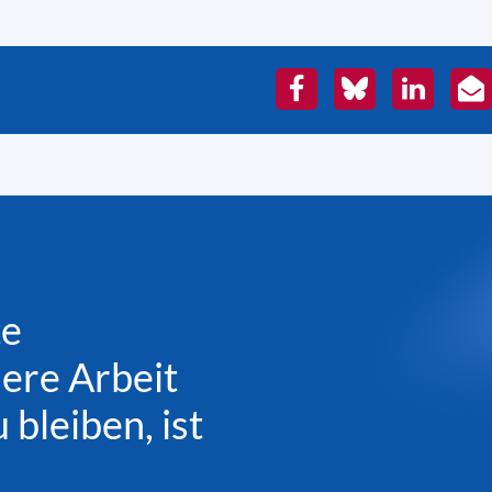
Facebook
Bluesky
LinkedIn
E-
Mai
te
sere Arbeit
bleiben, ist