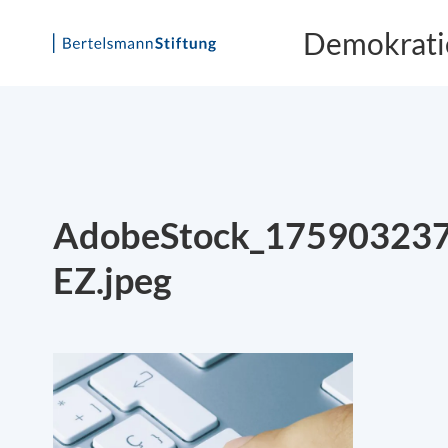
Demokrati
Skip
to
content
AdobeStock_17590323
EZ.jpeg