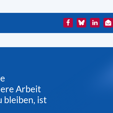
Facebook
Bluesky
LinkedIn
E-
Mai
te
sere Arbeit
bleiben, ist