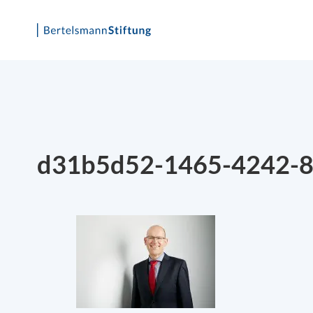
Skip
to
content
d31b5d52-1465-4242-8