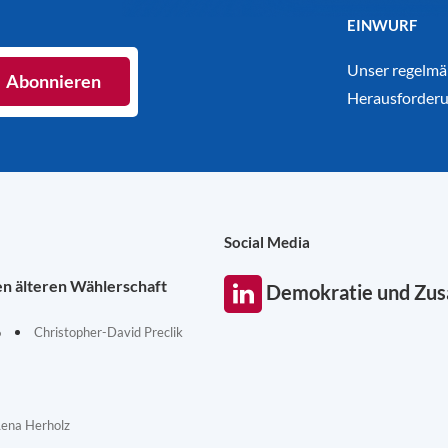
EINWURF
Unser regelmäß
Herausforderu
Social Media
en älteren Wählerschaft
Demokratie und Zu
6
Christopher-David Preclik
Lena Herholz