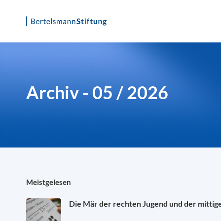
Skip
to
content
Archiv - 05 / 2026
Meistgelesen
Die Mär der rechten Jugend und der mittig