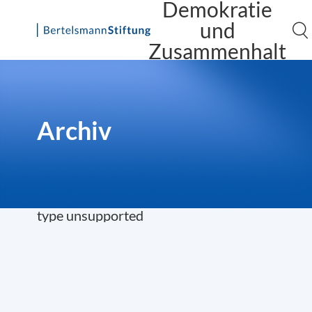
Demokratie
und
Zusammenhalt
Skip
to
content
Archiv
type unsupported