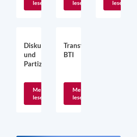
lesen
lesen
lesen
Diskurs
Transformationsindex
und
BTI
Partizipation
Mehr
Mehr
lesen
lesen